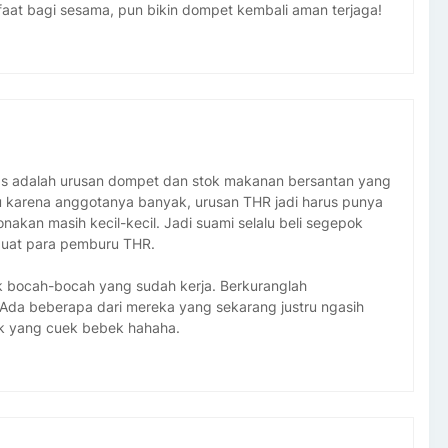
faat bagi sesama, pun bikin dompet kembali aman terjaga!
has adalah urusan dompet dan stok makanan bersantan yang
u karena anggotanya banyak, urusan THR jadi harus punya
onakan masih kecil-kecil. Jadi suami selalu beli segepok
buat para pemburu THR.
k bocah-bocah yang sudah kerja. Berkuranglah
da beberapa dari mereka yang sekarang justru ngasih
ak yang cuek bebek hahaha.