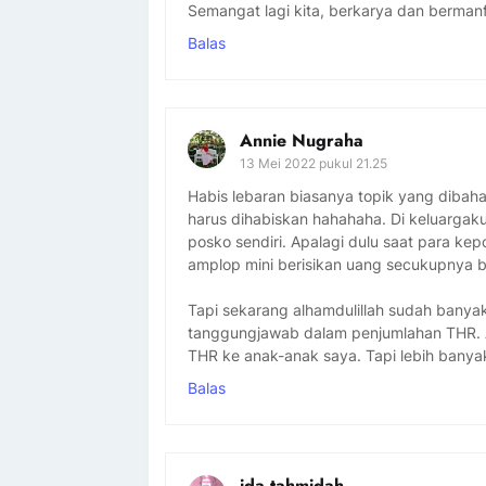
Semangat lagi kita, berkarya dan berman
Balas
Annie Nugraha
13 Mei 2022 pukul 21.25
Habis lebaran biasanya topik yang diba
harus dihabiskan hahahaha. Di keluargak
posko sendiri. Apalagi dulu saat para kep
amplop mini berisikan uang secukupnya 
Tapi sekarang alhamdulillah sudah banya
tanggungjawab dalam penjumlahan THR. A
THR ke anak-anak saya. Tapi lebih bany
Balas
ida tahmidah