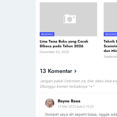
READING
READING
Lima Tema Buku yang Cocok
Teknik
Dibaca pada Tahun 2026
Scannin
dan Mi
December 30, 2025
Septemb
13 Komentar
Jangan pakai Unknown ya, biar daku bisa ku
Ditunggu komen terbaiknya ^•^
Reyne Raea
13 Mei 2022 pukul 15.23
Dompet saya sih seperti biasa, nggak ada 