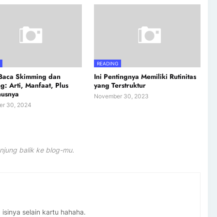
READING
 Baca Skimming dan
Ini Pentingnya Memiliki Rutinitas
g: Arti, Manfaat, Plus
yang Terstruktur
nusnya
November 30, 2023
er 30, 2024
njung balik ke blog-mu.
isinya selain kartu hahaha.