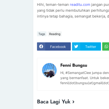
Hihi, teman-teman
readitu.com
jangan pus
yang tidak perlu membutuhkan perhitungan
intinya tetap bahagia, semangat bekerja,
Tags
Reading
Facebook
Twitter
Fenni Bungsu
Hi, #SemangatCiee jumpa denga
yang bermanfaat. Untuk bekerj
fenni(dot)bungsu(at)gmail(
Baca Lagi Yuk